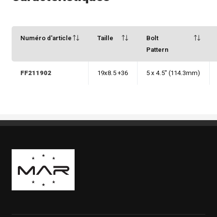
Numéro d'article
Taille
Bolt
Pattern
FF211902
19x8.5 +36
5 x 4.5" (114.3mm)
Boutique Mags à Rabais