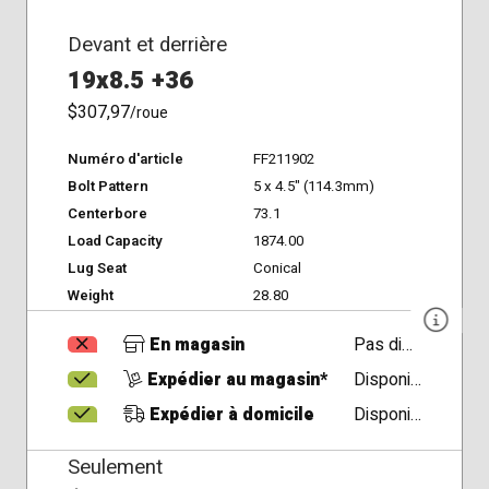
Devant et derrière
19x8.5 +36
$307,97
/roue
Numéro d'article
FF211902
Bolt Pattern
5 x 4.5" (114.3mm)
Centerbore
73.1
Load Capacity
1874.00
Lug Seat
Conical
Weight
28.80
En magasin
Pas disponible
Expédier au magasin*
Disponible
Expédier à domicile
Disponible
Seulement