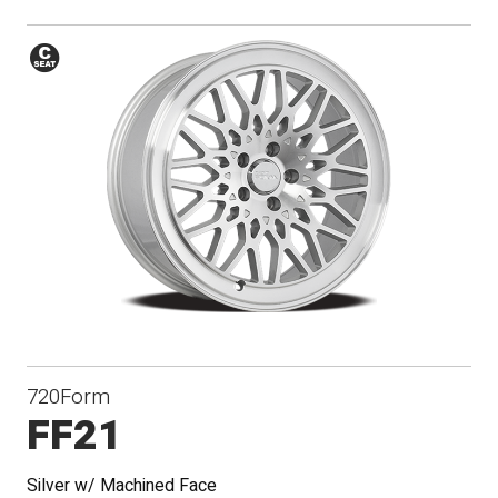
Siège
conique
720Form
FF21
Silver w/ Machined Face