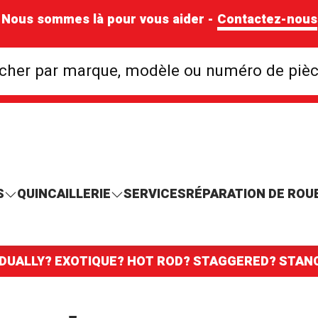
Nous sommes là pour vous aider -
Contactez-nous
Rechercher par mar
cher par marque, modèle ou numéro de piè
S
QUINCAILLERIE
SERVICES
RÉPARATION DE ROU
 DUALLY? EXOTIQUE? HOT ROD? STAGGERED? STA