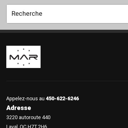
Recherche
Boutique Mags à Rabais
Appelez-nous au
450-622-6246
Adresse
3220 autoroute 440
Laval, QC H7T 2H6