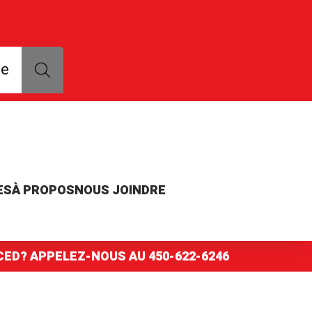
que, modèle ou numéro de pièce
ce
ES
À PROPOS
NOUS JOINDRE
NCED? APPELEZ-NOUS AU
450-622-6246