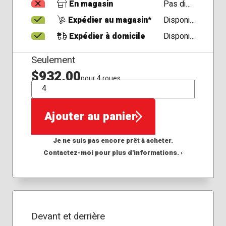
En magasin
Pas disponible
Expédier au magasin*
Disponible
Expédier à domicile
Disponible
Seulement
$932,00
pour 4 roues
QTÉ
Ajouter au panier
Je ne suis pas encore prêt à acheter.
Contactez-moi pour plus d'informations. ›
Devant et derrière