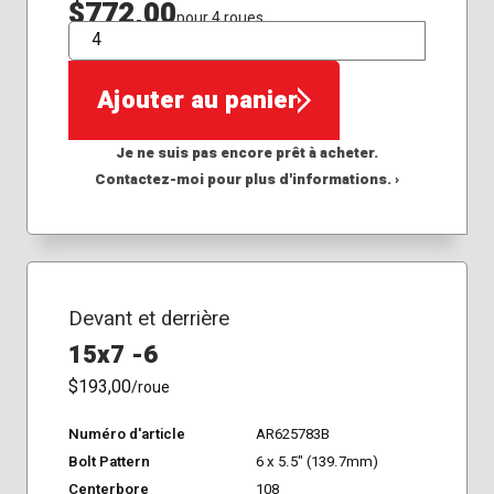
$772,00
pour 4 roues
QTÉ
Ajouter au panier
Je ne suis pas encore prêt à acheter.
Contactez-moi pour plus d'informations. ›
Devant et derrière
15x7 -6
$193,00
/roue
Numéro d'article
AR625783B
Bolt Pattern
6 x 5.5" (139.7mm)
Centerbore
108