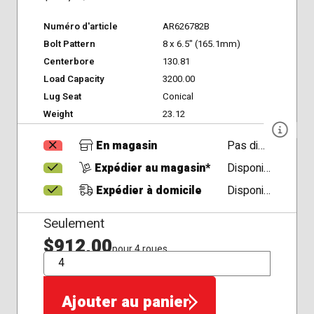
Numéro d'article
AR626782B
Bolt Pattern
8 x 6.5" (165.1mm)
Centerbore
130.81
Load Capacity
3200.00
Lug Seat
Conical
Weight
23.12
En magasin
Pas disponible
Expédier au magasin*
Disponible
Expédier à domicile
Disponible
Seulement
$912,00
pour 4 roues
QTÉ
Ajouter au panier