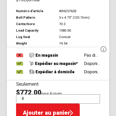
$193,00
/roue
Numéro d'article
AR625762B
Bolt Pattern
5 x 4.75" (120.7mm)
Centerbore
70.3
Load Capacity
1580.00
Lug Seat
Conical
Weight
19.54
En magasin
Pas disponible
Expédier au magasin*
Disponible
Expédier à domicile
Disponible
Seulement
$772,00
pour 4 roues
QTÉ
Ajouter au panier