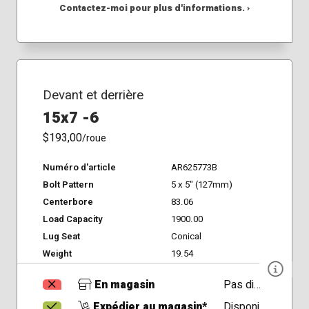
Contactez-moi pour plus d'informations. ›
Devant et derrière
15x7 -6
$193,00
/roue
Numéro d'article
AR625773B
Bolt Pattern
5 x 5" (127mm)
Centerbore
83.06
Load Capacity
1900.00
Lug Seat
Conical
Weight
19.54
En magasin
Pas disponible
Expédier au magasin*
Disponible