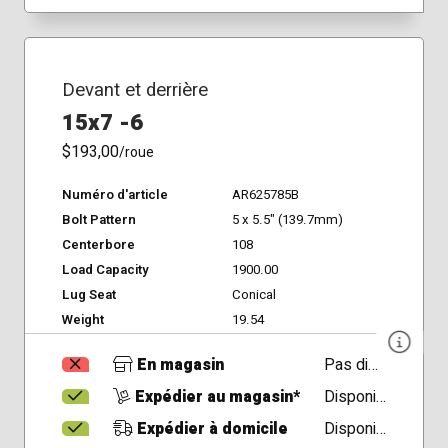
Devant et derrière
15x7 -6
$193,00
/roue
Numéro d'article
AR625785B
Bolt Pattern
5 x 5.5" (139.7mm)
Centerbore
108
Load Capacity
1900.00
Lug Seat
Conical
Weight
19.54
En magasin
Pas disponible
Expédier au magasin*
Disponible
Expédier à domicile
Disponible