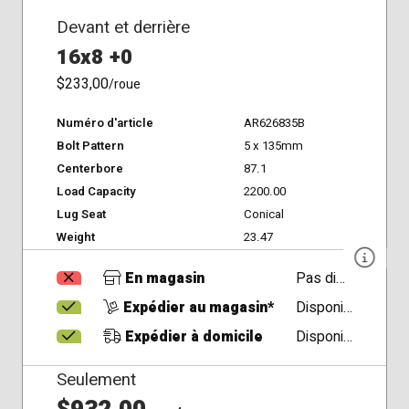
Devant et derrière
16x8 +0
$233,00
/roue
Numéro d'article
AR626835B
Bolt Pattern
5 x 135mm
Centerbore
87.1
Load Capacity
2200.00
Lug Seat
Conical
Weight
23.47
En magasin
Pas disponible
Expédier au magasin*
Disponible
Expédier à domicile
Disponible
Seulement