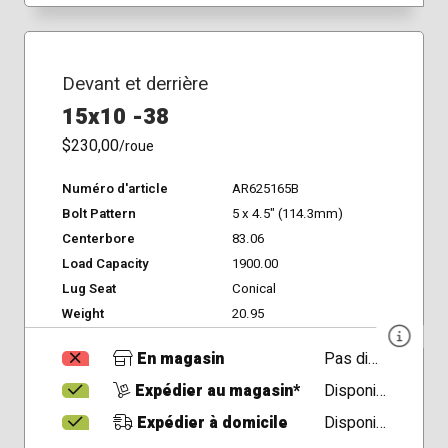
Devant et derrière
15x10 -38
$230,00
/roue
Numéro d'article
AR625165B
Bolt Pattern
5 x 4.5" (114.3mm)
Centerbore
83.06
Load Capacity
1900.00
Lug Seat
Conical
Weight
20.95
En magasin
Pas disponible
Expédier au magasin*
Disponible
Expédier à domicile
Disponible