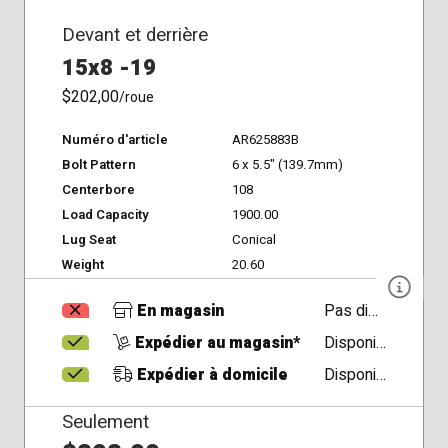
Devant et derrière
15x8 -19
$202,00
/roue
Numéro d'article
AR625883B
Bolt Pattern
6 x 5.5" (139.7mm)
Centerbore
108
Load Capacity
1900.00
Lug Seat
Conical
Weight
20.60
En magasin
Pas disponible
Expédier au magasin*
Disponible
Expédier à domicile
Disponible
Seulement