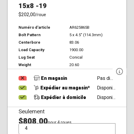
15x8 -19
$202,00
/roue
Numéro d'article
AR625865B
Bolt Pattern
5 x 4.5" (114.3mm)
Centerbore
83.06
Load Capacity
1900.00
Lug Seat
Conical
Weight
20.60
En magasin
Pas disponible
Expédier au magasin*
Disponible
Expédier à domicile
Disponible
Seulement
$808,00
pour 4 roues
QTÉ