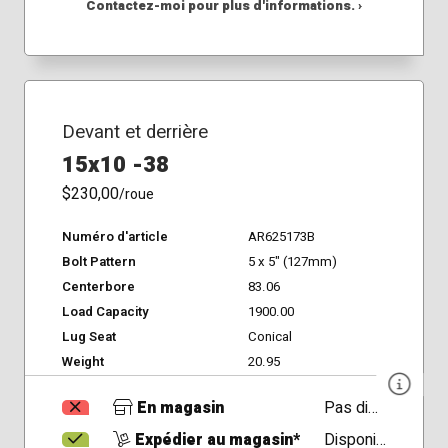
Contactez-moi pour plus d'informations. ›
Devant et derrière
15x10 -38
$230,00
/roue
Numéro d'article
AR625173B
Bolt Pattern
5 x 5" (127mm)
Centerbore
83.06
Load Capacity
1900.00
Lug Seat
Conical
Weight
20.95
En magasin
Pas disponible
Expédier au magasin*
Disponible