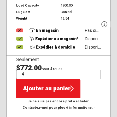
Load Capacity
1900.00
Lug Seat
Conical
Weight
19.54
En magasin
Pas disponible
Expédier au magasin*
Disponible
Expédier à domicile
Disponible
Seulement
$772,00
pour 4 roues
QTÉ
Ajouter au panier
Je ne suis pas encore prêt à acheter.
Contactez-moi pour plus d'informations. ›