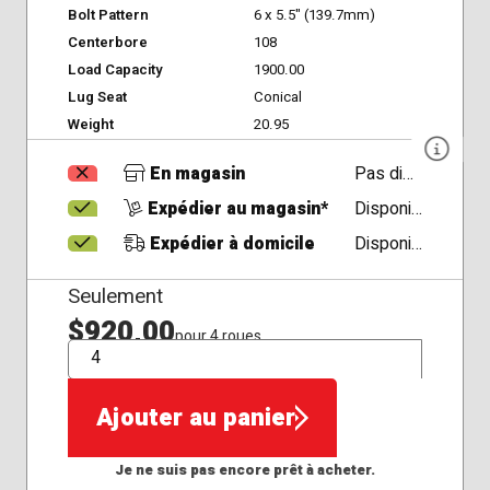
Bolt Pattern
6 x 5.5" (139.7mm)
Centerbore
108
Load Capacity
1900.00
Lug Seat
Conical
Weight
20.95
En magasin
Pas disponible
Expédier au magasin*
Disponible
Expédier à domicile
Disponible
Seulement
$920,00
pour 4 roues
QTÉ
Ajouter au panier
Je ne suis pas encore prêt à acheter.