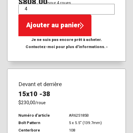
$808,00
pour 4 roues
QTÉ
Ajouter au panier
Je ne suis pas encore prêt à acheter.
Contactez-moi pour plus d'informations. ›
Devant et derrière
15x10 -38
$230,00
/roue
Numéro d'article
AR625185B
Bolt Pattern
5 x 5.5" (139.7mm)
Centerbore
108