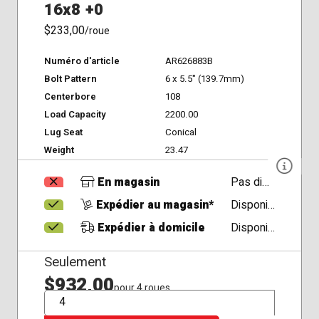
16x8 +0
$233,00
/roue
Numéro d'article
AR626883B
Bolt Pattern
6 x 5.5" (139.7mm)
Centerbore
108
Load Capacity
2200.00
Lug Seat
Conical
Weight
23.47
En magasin
Pas disponible
Expédier au magasin*
Disponible
Expédier à domicile
Disponible
Seulement
$932,00
pour 4 roues
QTÉ