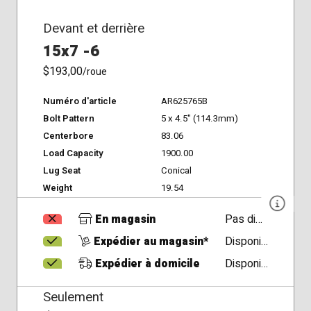
Devant et derrière
15x7 -6
$193,00
/roue
Numéro d'article
AR625765B
Bolt Pattern
5 x 4.5" (114.3mm)
Centerbore
83.06
Load Capacity
1900.00
Lug Seat
Conical
Weight
19.54
En magasin
Pas disponible
Expédier au magasin*
Disponible
Expédier à domicile
Disponible
Seulement