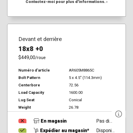
Contactez-moi pour plus d'informations. ›
Devant et derrière
18x8 +0
$449,00
/roue
Numéro d'article
AR605M8865C
Bolt Pattern
5 x 4.5" (114.3mm)
Centerbore
72.56
Load Capacity
1600.00
Lug Seat
Conical
Weight
26.78
En magasin
Pas disponible
Expédier au magasin*
Disponible