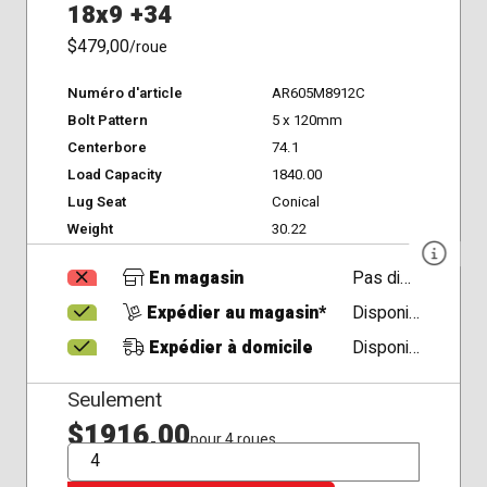
18x9 +34
$479,00
/roue
Numéro d'article
AR605M8912C
Bolt Pattern
5 x 120mm
Centerbore
74.1
Load Capacity
1840.00
Lug Seat
Conical
Weight
30.22
En magasin
Pas disponible
Expédier au magasin*
Disponible
Expédier à domicile
Disponible
Seulement
$1916,00
pour 4 roues
QTÉ