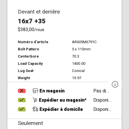
Devant et derrière
16x7 +35
$383,00
/roue
Numéro d'article
AR605M6791C
Bolt Pattern
5 x 115mm
Centerbore
70.3
Load Capacity
1400.00
Lug Seat
Conical
Weight
19.97
En magasin
Pas disponible
Expédier au magasin*
Disponible
Expédier à domicile
Disponible
Seulement