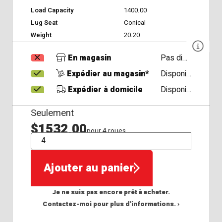
Load Capacity
1400.00
Lug Seat
Conical
Weight
20.20
En magasin
Pas disponible
Expédier au magasin*
Disponible
Expédier à domicile
Disponible
Seulement
$1532,00
pour 4 roues
QTÉ
Ajouter au panier
Je ne suis pas encore prêt à acheter.
Contactez-moi pour plus d'informations. ›