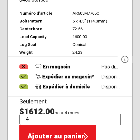
$403,00
/roue
Numéro d'article
AR605M7765C
Bolt Pattern
5 x 4.5" (114.3mm)
Centerbore
72.56
Load Capacity
1600.00
Lug Seat
Conical
Weight
24.23
En magasin
Pas disponible
Expédier au magasin*
Disponible
Expédier à domicile
Disponible
Seulement
$1612,00
pour 4 roues
QTÉ
Ajouter au panier