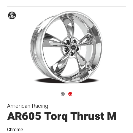
Siège
conique
Navigate 1
Navigate 2
American Racing
AR605 Torq Thrust M
Chrome