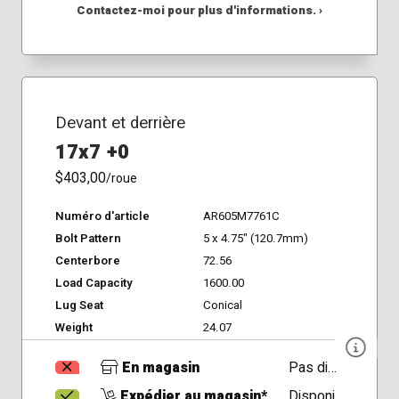
Contactez-moi pour plus d'informations. ›
Devant et derrière
17x7 +0
$403,00
/roue
Numéro d'article
AR605M7761C
Bolt Pattern
5 x 4.75" (120.7mm)
Centerbore
72.56
Load Capacity
1600.00
Lug Seat
Conical
Weight
24.07
En magasin
Pas disponible
Expédier au magasin*
Disponible