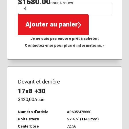
$1680,00
pour 4 roues
QTÉ
Ajouter au panier
Je ne suis pas encore prêt à acheter.
Contactez-moi pour plus d'informations. ›
Devant et derrière
17x8 +30
$420,00
/roue
Numéro d'article
AR605M7866C
Bolt Pattern
5 x 4.5" (114.3mm)
Centerbore
72.56