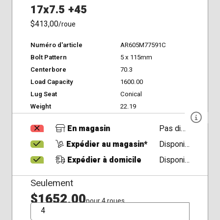
17x7.5 +45
$413,00
/roue
Numéro d'article
AR605M77591C
Bolt Pattern
5 x 115mm
Centerbore
70.3
Load Capacity
1600.00
Lug Seat
Conical
Weight
22.19
En magasin
Pas disponible
Expédier au magasin*
Disponible
Expédier à domicile
Disponible
Seulement
$1652,00
pour 4 roues
QTÉ