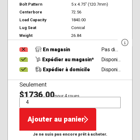
Bolt Pattern
5 x 4.75" (120.7mm)
Centerbore
72.56
Load Capacity
1840.00
Lug Seat
Conical
Weight
26.84
En magasin
Pas disponible
Expédier au magasin*
Disponible
Expédier à domicile
Disponible
Seulement
$1736,00
pour 4 roues
QTÉ
Ajouter au panier
Je ne suis pas encore prêt à acheter.