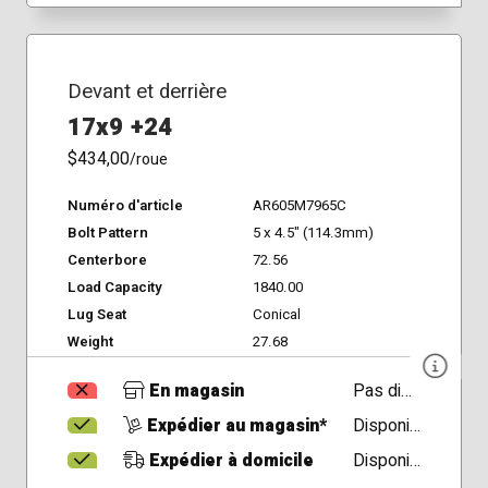
Devant et derrière
17x9 +24
$434,00
/roue
Numéro d'article
AR605M7965C
Bolt Pattern
5 x 4.5" (114.3mm)
Centerbore
72.56
Load Capacity
1840.00
Lug Seat
Conical
Weight
27.68
En magasin
Pas disponible
Expédier au magasin*
Disponible
Expédier à domicile
Disponible