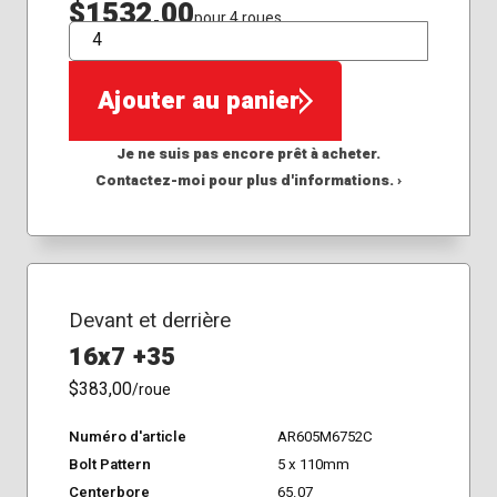
$1532,00
pour 4 roues
QTÉ
Ajouter au panier
Je ne suis pas encore prêt à acheter.
Contactez-moi pour plus d'informations. ›
Devant et derrière
16x7 +35
$383,00
/roue
Numéro d'article
AR605M6752C
Bolt Pattern
5 x 110mm
Centerbore
65.07