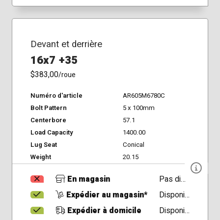
Devant et derrière
16x7 +35
$383,00
/roue
Numéro d'article
AR605M6780C
Bolt Pattern
5 x 100mm
Centerbore
57.1
Load Capacity
1400.00
Lug Seat
Conical
Weight
20.15
En magasin
Pas disponible
Expédier au magasin*
Disponible
Expédier à domicile
Disponible