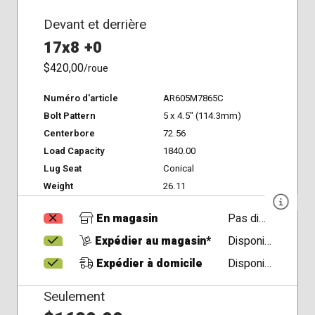
Devant et derrière
17x8 +0
$420,00
/roue
Numéro d'article
AR605M7865C
Bolt Pattern
5 x 4.5" (114.3mm)
Centerbore
72.56
Load Capacity
1840.00
Lug Seat
Conical
Weight
26.11
En magasin
Pas disponible
Expédier au magasin*
Disponible
Expédier à domicile
Disponible
Seulement