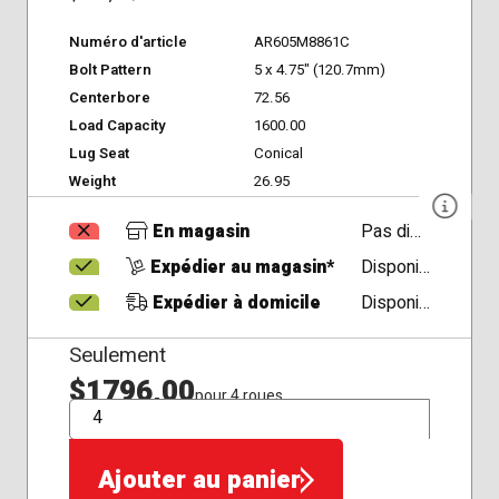
Numéro d'article
AR605M8861C
Bolt Pattern
5 x 4.75" (120.7mm)
Centerbore
72.56
Load Capacity
1600.00
Lug Seat
Conical
Weight
26.95
En magasin
Pas disponible
Expédier au magasin*
Disponible
Expédier à domicile
Disponible
Seulement
$1796,00
pour 4 roues
QTÉ
Ajouter au panier