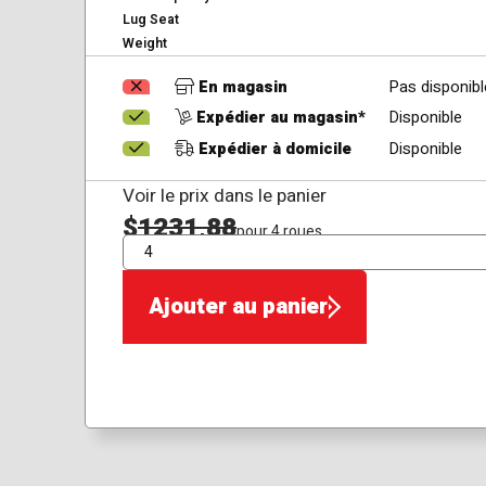
Lug Seat
Weight
En magasin
Pas disponibl
Expédier au magasin*
Disponible
Expédier à domicile
Disponible
Voir le prix dans le panier
$
1231,88
pour 4 roues
QTÉ
Ajouter au panier