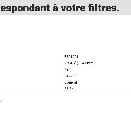
spondant à votre filtres.
FF51901
5 x 4.5" (114.3mm)
73.1
1422.00
Conical
26.24
e