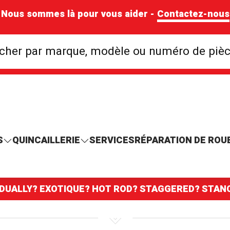
Nous sommes là pour vous aider -
Contactez-nous
Rechercher par mar
cher par marque, modèle ou numéro de piè
S
QUINCAILLERIE
SERVICES
RÉPARATION DE ROU
 DUALLY? EXOTIQUE? HOT ROD? STAGGERED? STA