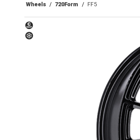
Wheels
720Form
FF5
Siège
Hiver
conique