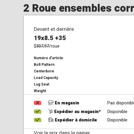
2 Roue ensembles corre
Devant et derrière
19x8.5 +35
$
307,97
/roue
Numéro d'article
Bolt Pattern
Centerbore
Load Capacity
Lug Seat
Weight
En magasin
Pas disponibl
Expédier au magasin*
Disponible
Expédier à domicile
Disponible
Voir le prix dans le panier