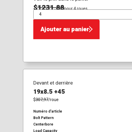
$
1231,88
pour 4 roues
QTÉ
Ajouter au panier
Devant et derrière
19x8.5 +45
$
307,97
/roue
Numéro d'article
Bolt Pattern
Centerbore
Load Capacity