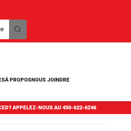
que, modèle ou numéro de pièce
ce
ES
À PROPOS
NOUS JOINDRE
NCED? APPELEZ-NOUS AU
450-622-6246