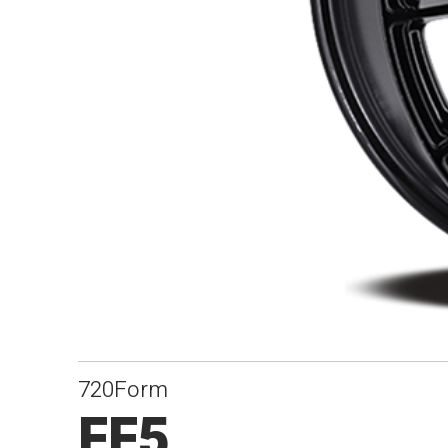
720Form
FF5