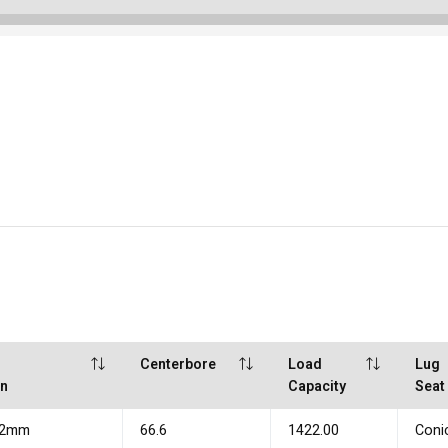
Centerbore
Load
Lug
rn
Capacity
Seat
12mm
66.6
1422.00
Coni