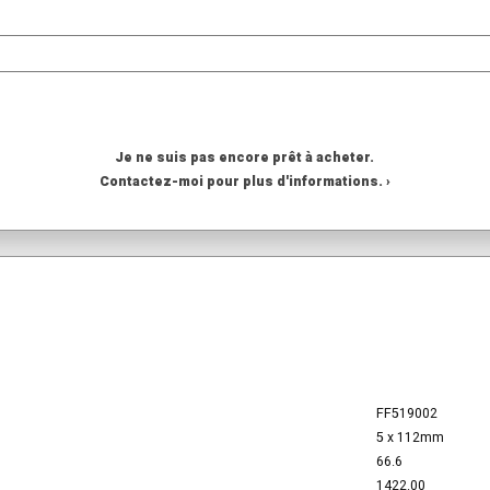
Je ne suis pas encore prêt à acheter.
Contactez-moi pour plus d'informations. ›
FF519002
5 x 112mm
66.6
1422.00