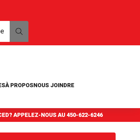
que, modèle ou numéro de pièce
ce
ES
À PROPOS
NOUS JOINDRE
NCED? APPELEZ-NOUS AU
450-622-6246