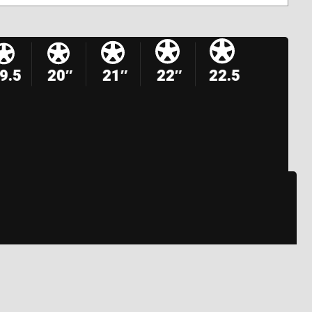
9.5
20″
21″
22″
22.5