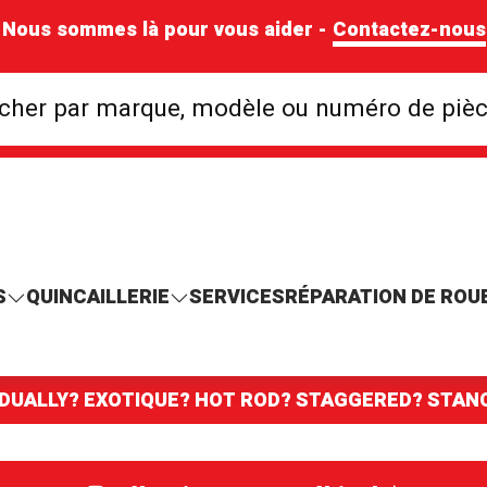
Nous sommes là pour vous aider -
Contactez-nous
Rechercher par mar
cher par marque, modèle ou numéro de piè
S
QUINCAILLERIE
SERVICES
RÉPARATION DE ROU
 DUALLY? EXOTIQUE? HOT ROD? STAGGERED? STA