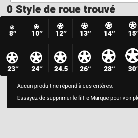
0 Style de roue trouvé
8″
10″
12″
13″
14″
15
23″
24″
24.5
26″
28″
30
Aucun produit ne répond à ces critères.
Essayez de supprimer le filtre Marque pour voir pl