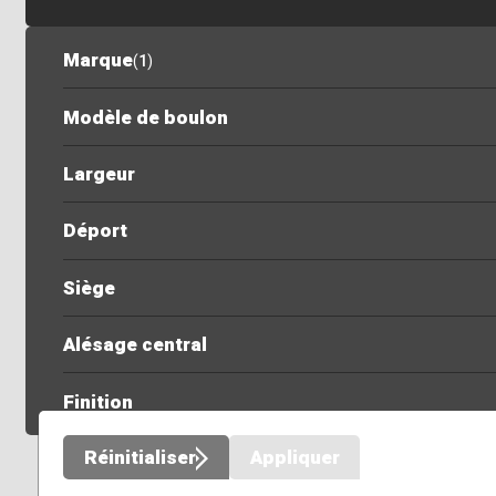
Marque
(
1
)
Modèle de boulon
Largeur
Déport
Siège
Alésage central
Finition
Réinitialiser
Appliquer