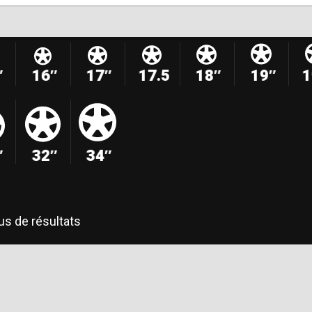
″
16″
17″
17.5
18″
19″
1
″
32″
34″
us de résultats