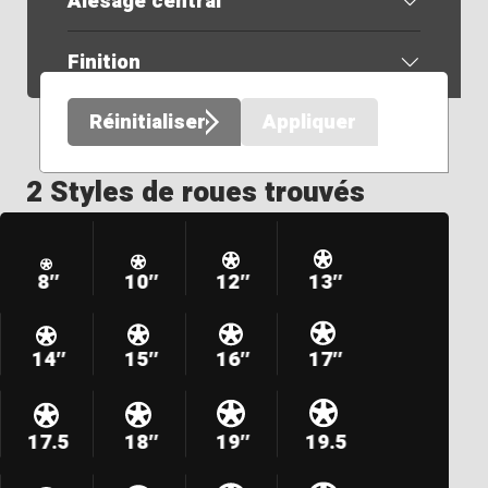
Alésage central
Finition
Réinitialiser
Appliquer
2 Styles de roues trouvés
8″
10″
12″
13″
14″
15″
16″
17″
17.5
18″
19″
19.5