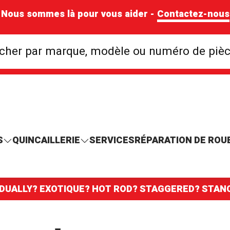
Nous sommes là pour vous aider -
Contactez-nous
Rechercher par mar
cher par marque, modèle ou numéro de piè
S
QUINCAILLERIE
SERVICES
RÉPARATION DE ROU
 DUALLY? EXOTIQUE? HOT ROD? STAGGERED? STA