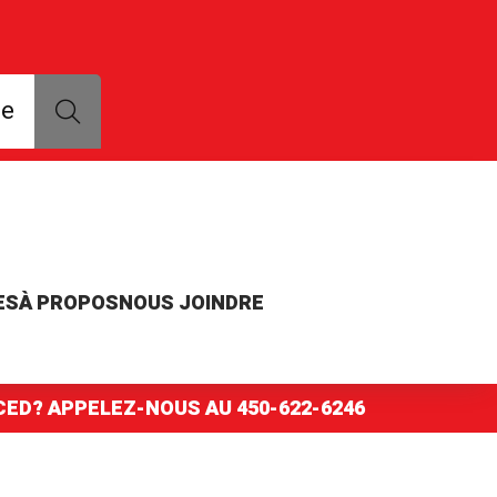
que, modèle ou numéro de pièce
ce
ES
À PROPOS
NOUS JOINDRE
NCED? APPELEZ-NOUS AU
450-622-6246