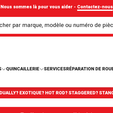
Nous sommes là pour vous aider -
Contactez-nous
Rechercher par mar
cher par marque, modèle ou numéro de piè
S
QUINCAILLERIE
SERVICES
RÉPARATION DE ROU
 DUALLY? EXOTIQUE? HOT ROD? STAGGERED? STA