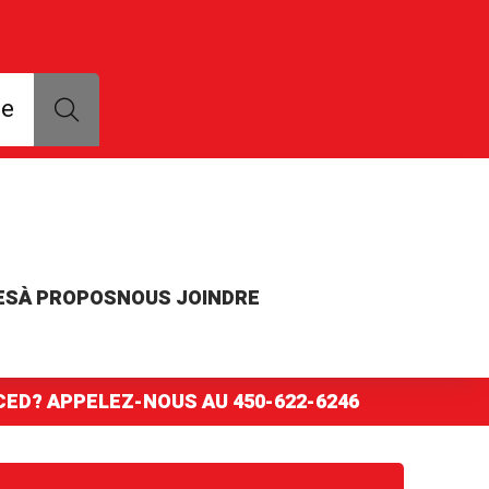
que, modèle ou numéro de pièce
ce
ES
À PROPOS
NOUS JOINDRE
NCED? APPELEZ-NOUS AU
450-622-6246