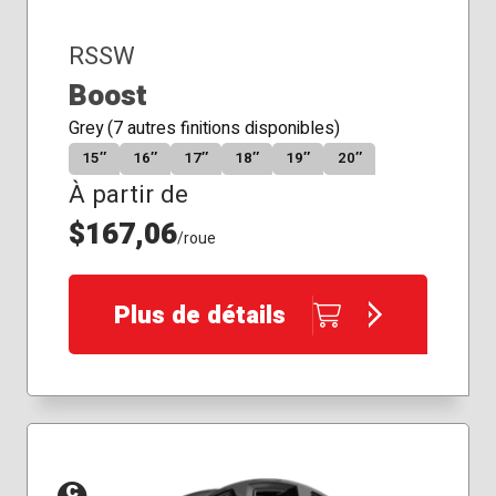
RSSW
Boost
Grey (7 autres finitions disponibles)
15″
16″
17″
18″
19″
20″
À partir de
$167,06
/roue
Plus de détails