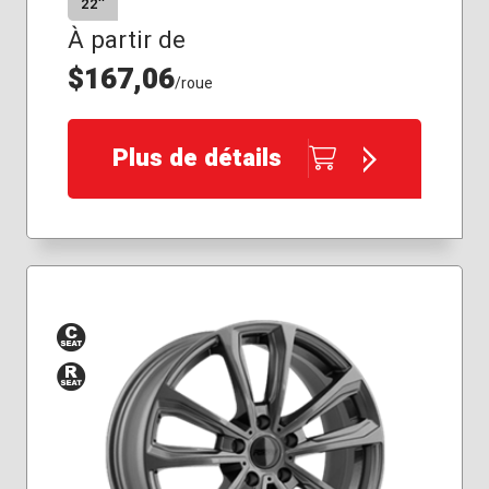
22″
À partir de
$167,06
/roue
Plus de détails
Siège
Siège
conique
de