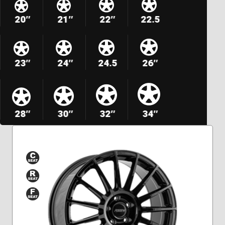
20″
21″
22″
22.5
23″
24″
24.5
26″
28″
30″
32″
34″