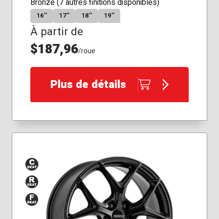
Bronze (7 autres finitions disponibles)
16″
17″
18″
19″
À partir de
$187,96
/roue
Plus de détails