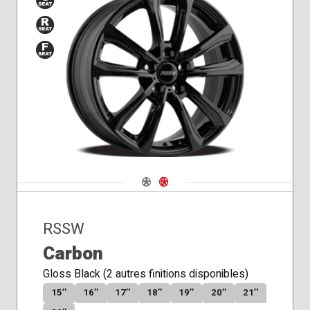
Siège
Siège
Siège
conique
de
plat
rayon
Navigate 1
Navigate 2
RSSW
Carbon
Gloss Black (2 autres finitions disponibles)
15″
16″
17″
18″
19″
20″
21″