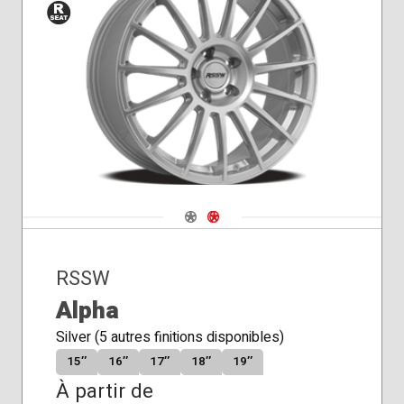
Siège
Siège
conique
de
rayon
Navigate 1
Navigate 2
RSSW
Alpha
Silver (5 autres finitions disponibles)
15″
16″
17″
18″
19″
À partir de