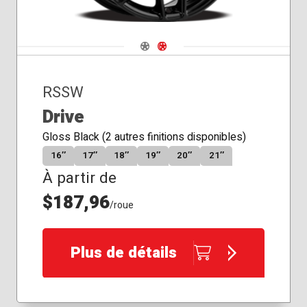
Navigate 1
Navigate 2
RSSW
Drive
Gloss Black (2 autres finitions disponibles)
16″
17″
18″
19″
20″
21″
À partir de
$187,96
/roue
Plus de détails