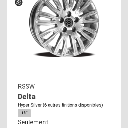
Siège
Hiver
conique
RSSW
Delta
Hyper Silver (6 autres finitions disponibles)
18″
Seulement