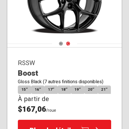
Siège
Siège
Siège
conique
de
plat
rayon
Navigate 1
Navigate 2
RSSW
Boost
Gloss Black (7 autres finitions disponibles)
15″
16″
17″
18″
19″
20″
21″
À partir de
$167,06
/roue