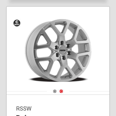
Siège
conique
Navigate 1
Navigate 2
RSSW