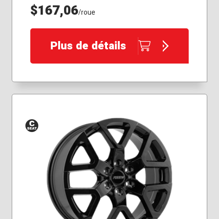
$167,06
/roue
Plus de détails
Siège
conique