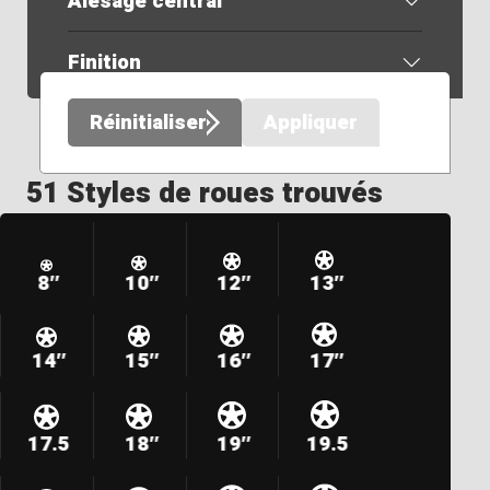
Alésage central
Finition
Réinitialiser
Appliquer
51 Styles de roues trouvés
8″
10″
12″
13″
14″
15″
16″
17″
17.5
18″
19″
19.5