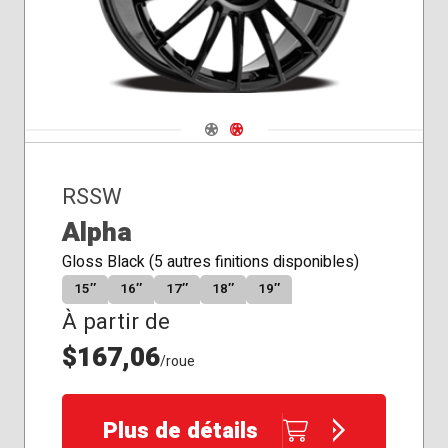
Siège
Siège
Siège
conique
de
plat
rayon
Navigate 1
Navigate 2
RSSW
Alpha
Gloss Black (5 autres finitions disponibles)
15″
16″
17″
18″
19″
À partir de
$167,06
/roue
Plus de détails