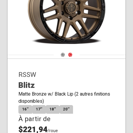
Siège
Siège
conique
plat
Navigate 1
Navigate 2
RSSW
Blitz
Matte Bronze w/ Black Lip (2 autres finitions
disponibles)
16″
17″
18″
20″
À partir de
$221,94
/roue