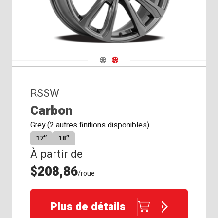
rayon
Navigate 1
Navigate 2
RSSW
Carbon
Grey (2 autres finitions disponibles)
17″
18″
À partir de
$208,86
/roue
Plus de détails