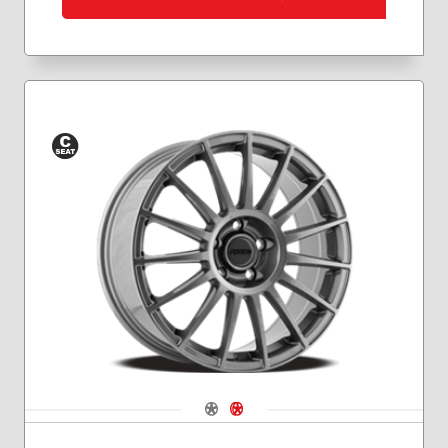
Siège
conique
Navigate 1
Navigate 2