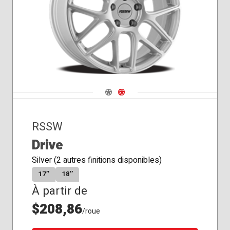
conique
Navigate 1
Navigate 2
RSSW
Drive
Silver (2 autres finitions disponibles)
17″
18″
À partir de
$208,86
/roue