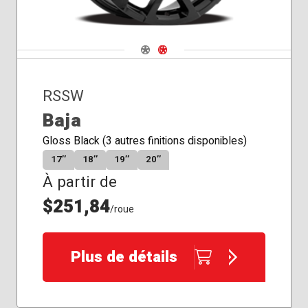
Navigate 1
Navigate 2
RSSW
Baja
Gloss Black (3 autres finitions disponibles)
17″
18″
19″
20″
À partir de
$251,84
/roue
Plus de détails