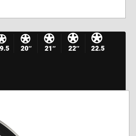
9.5
20″
21″
22″
22.5