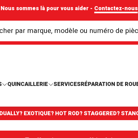
Nous sommes là pour vous aider -
Contactez-nous
Rechercher par mar
cher par marque, modèle ou numéro de piè
S
QUINCAILLERIE
SERVICES
RÉPARATION DE ROU
 DUALLY? EXOTIQUE? HOT ROD? STAGGERED? STA