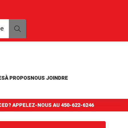
que, modèle ou numéro de pièce
ce
ES
À PROPOS
NOUS JOINDRE
NCED? APPELEZ-NOUS AU
450-622-6246