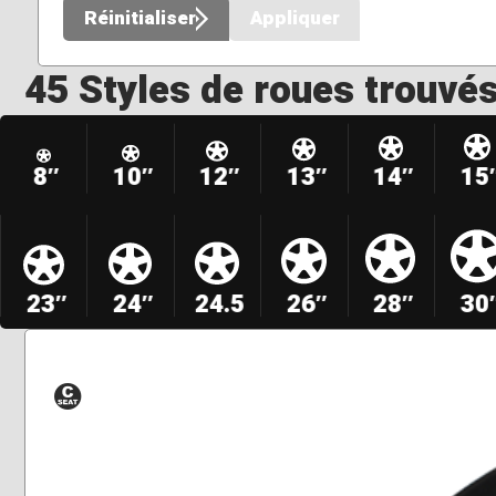
Réinitialiser
Appliquer
45 Styles de roues trouvé
8″
10″
12″
13″
14″
15
23″
24″
24.5
26″
28″
30
Siège
conique