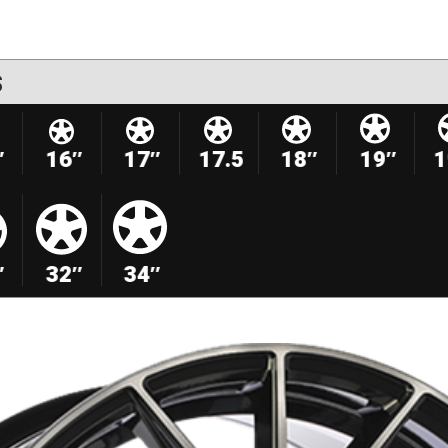
s
″
16″
17″
17.5
18″
19″
1
″
32″
34″