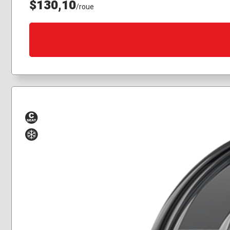
$130,10
/roue
Siège
Hiver
conique