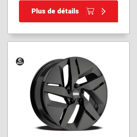
Plus de détails
Siège
conique