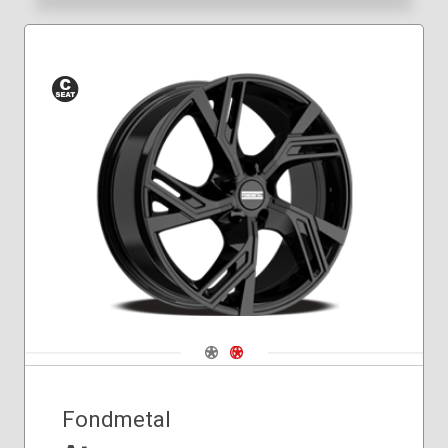
Siège
conique
Navigate 1
Navigate 2
Fondmetal