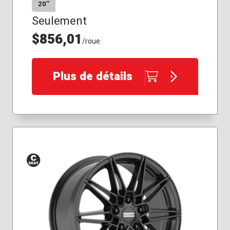
20″
Seulement
$856,01
/roue
Plus de détails
Siège
conique