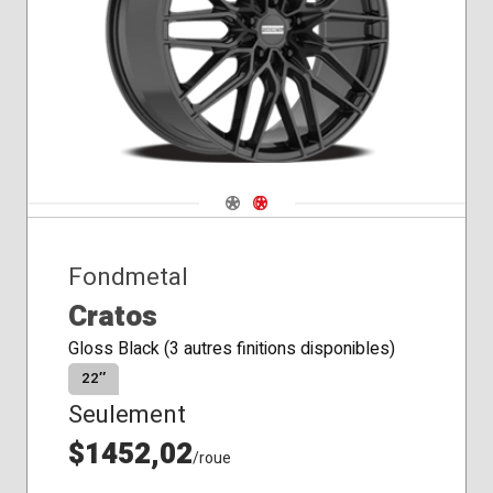
conique
Navigate 1
Navigate 2
Fondmetal
Cratos
Gloss Black (3 autres finitions disponibles)
22″
Seulement
$1452,02
/roue