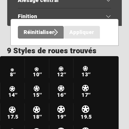
Alésage central
Finition
Réinitialiser
Appliquer
9 Styles de roues trouvés
8″
10″
12″
13″
14″
15″
16″
17″
17.5
18″
19″
19.5