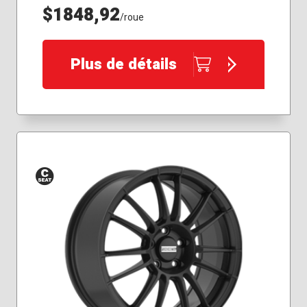
$1848,92
/roue
Plus de détails
Siège
conique