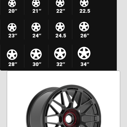
20″
21″
22″
22.5
23″
24″
24.5
26″
28″
30″
32″
34″