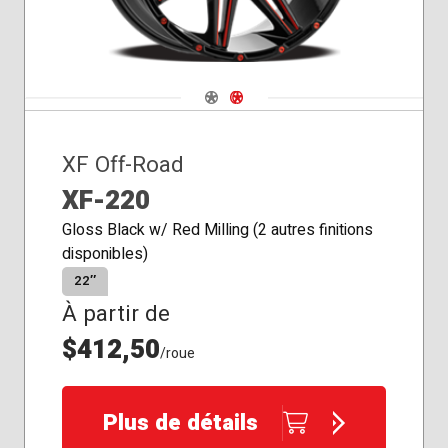
Navigate 1
Navigate 2
XF Off-Road
XF-220
Gloss Black w/ Red Milling (2 autres finitions
disponibles)
22″
À partir de
$412,50
/roue
Plus de détails