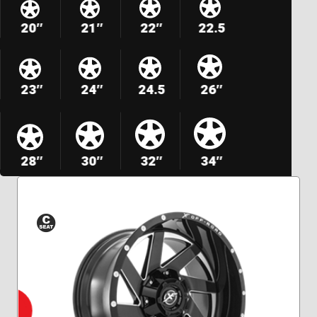
20″
21″
22″
22.5
23″
24″
24.5
26″
28″
30″
32″
34″
Siège
conique