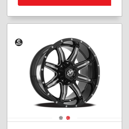
Siège
conique
Navigate 1
Navigate 2