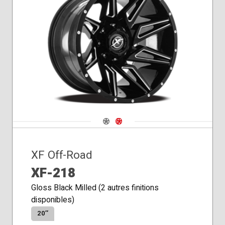
Siège
conique
Navigate 1
Navigate 2
XF Off-Road
XF-218
Gloss Black Milled (2 autres finitions
disponibles)
20″