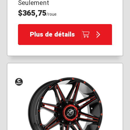
Seulement
$365,75
/roue
Plus de détails
Siège
conique