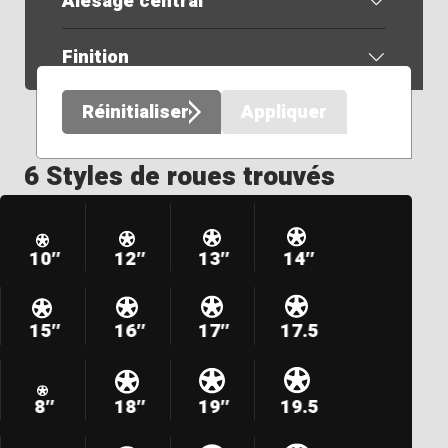
Alésage central
Finition
Réinitialiser
Appliquer
6 Styles de roues trouvés
10″
12″
13″
14″
15″
16″
17″
17.5
8″
18″
19″
19.5