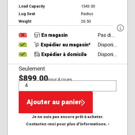
Load Capacity
1543.00
Lug Seat
Radius
Weight
26.50
En magasin
Pas disponible
Expédier au magasin*
Disponible
Expédier à domicile
Disponible
Seulement
$899,00
pour 4 roues
QTÉ
Ajouter au panier
Je ne suis pas encore prêt à acheter.
Contactez-moi pour plus d'informations. ›