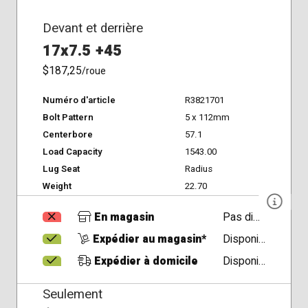
Devant et derrière
17x7.5 +45
$187,25
/roue
Numéro d'article
R3821701
Bolt Pattern
5 x 112mm
Centerbore
57.1
Load Capacity
1543.00
Lug Seat
Radius
Weight
22.70
En magasin
Pas disponible
Expédier au magasin*
Disponible
Expédier à domicile
Disponible
Seulement