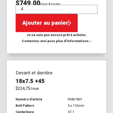
$749,00
pour 4 roues
QTÉ
Ajouter au panier
Je ne suis pas encore prêt à acheter.
Contactez-moi pour plus d'informations. ›
Devant et derrière
18x7.5 +45
$224,75
/roue
Numéro d'article
R3821801
Bolt Pattern
5 x 112mm
Centerbore
57.1