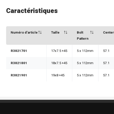
Caractéristiques
Numéro d'article
Taille
Bolt
Cente
Pattern
R3821701
17x7.5 +45
5 x 112mm
57.1
R3821801
18x7.5 +45
5 x 112mm
57.1
R3821901
19x8 +45
5 x 112mm
57.1