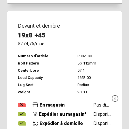
Devant et derrière
19x8 +45
$274,75
/roue
Numéro d'article
R3821901
Bolt Pattern
5 x 112mm
Centerbore
57.1
Load Capacity
1653.00
Lug Seat
Radius
Weight
28.80
En magasin
Pas disponible
Expédier au magasin*
Disponible
Expédier à domicile
Disponible