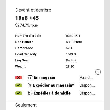
Devant et derrière
19x8 +45
$274,75
/roue
Numéro d'article
R3801901
Bolt Pattern
5 x 112mm
Centerbore
57.1
Load Capacity
1543.00
Lug Seat
Radius
Weight
28.80
En magasin
Pas disponible
Expédier au magasin*
Disponible
Expédier à domicile
Disponible
Seulement