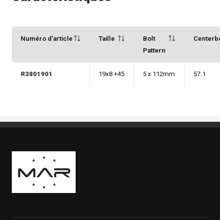
Numéro d'article
Taille
Bolt
Centerb
Pattern
R3801901
19x8 +45
5 x 112mm
57.1
Boutique Mags à Rabais