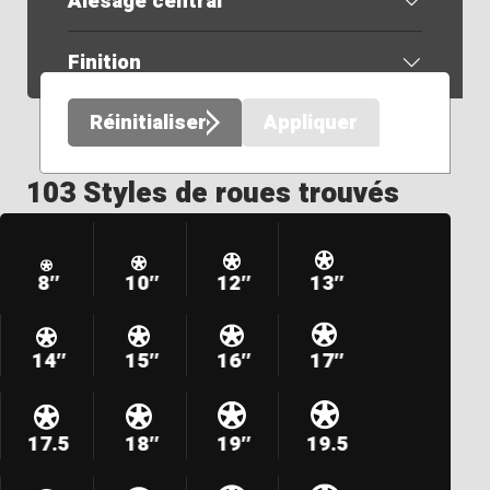
Alésage central
Finition
Réinitialiser
Appliquer
103 Styles de roues trouvés
8″
10″
12″
13″
14″
15″
16″
17″
17.5
18″
19″
19.5