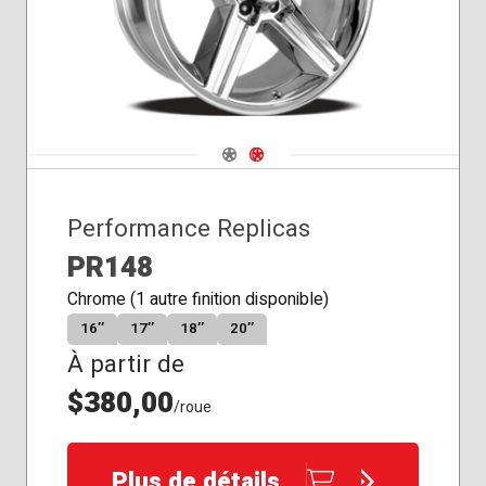
Navigate 1
Navigate 2
Performance Replicas
PR148
Chrome (1 autre finition disponible)
16″
17″
18″
20″
À partir de
$380,00
/roue
Plus de détails