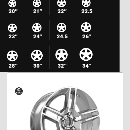
20″
21″
22″
22.5
23″
24″
24.5
26″
28″
30″
32″
34″
Siège
conique