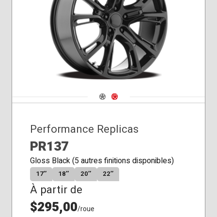
Siège
conique
Navigate 1
Navigate 2
Performance Replicas
PR137
Gloss Black (5 autres finitions disponibles)
17″
18″
20″
22″
À partir de
$295,00
/roue