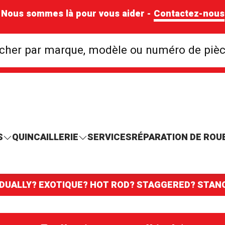
Nous sommes là pour vous aider -
Contactez-nous
Rechercher par mar
cher par marque, modèle ou numéro de piè
S
QUINCAILLERIE
SERVICES
RÉPARATION DE ROU
 DUALLY? EXOTIQUE? HOT ROD? STAGGERED? STA