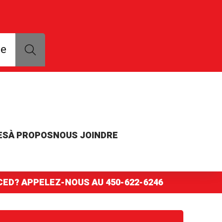
que, modèle ou numéro de pièce
ce
ES
À PROPOS
NOUS JOINDRE
NCED? APPELEZ-NOUS AU
450-622-6246